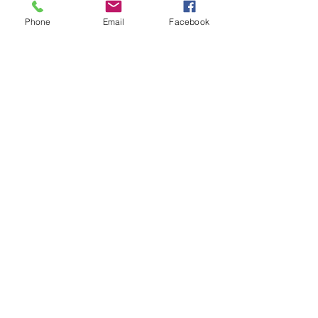
Phone
Email
Facebook
OBTENIR UN DEVIS
Soyez informés de nos
dernières nouveautés