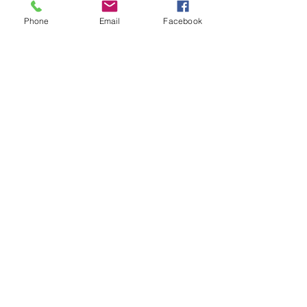
Phone
Email
Facebook
OBTENIR UN DEVIS
Soyez informés de nos
dernières nouveautés