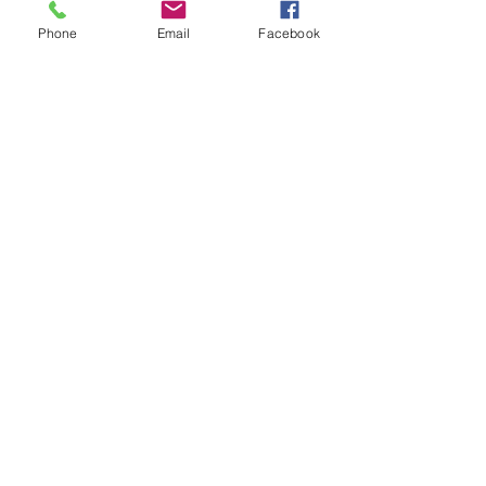
Phone
Email
Facebook
OBTENIR UN DEVIS
Soyez informés de nos
dernières nouveautés