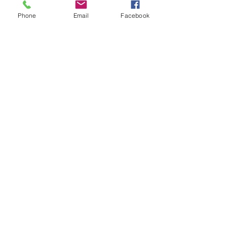
Phone
Email
Facebook
OBTENIR UN DEVIS
Soyez informés de nos
dernières nouveautés