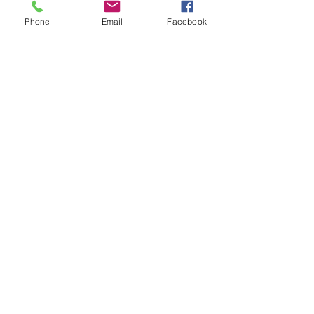
Phone
Email
Facebook
OBTENIR UN DEVIS
Soyez informés de nos
dernières nouveautés