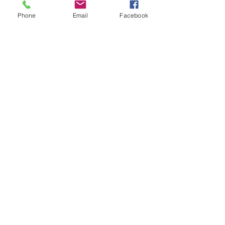
Phone
Email
Facebook
OBTENIR UN DEVIS
Soyez informés de nos
dernières nouveautés