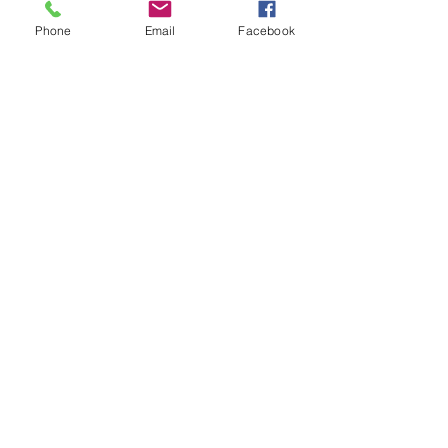
Phone
Email
Facebook
OBTENIR UN DEVIS
Soyez informés de nos
dernières nouveautés