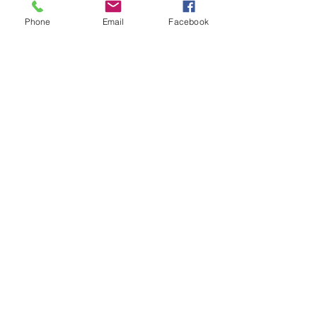
chaque arrêt.
Phone
Email
Facebook
OBTENIR UN DEVIS
Soyez informés de nos
dernières nouveautés