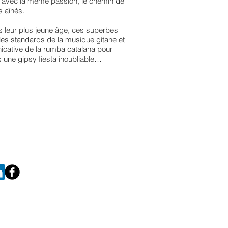
e avec la même passion, le chemin de
s aînés.
 leur plus jeune âge, ces superbes
 les standards de la musique gitane et
icative de la rumba catalana pour
s une gipsy fiesta inoubliable…
NTACTER