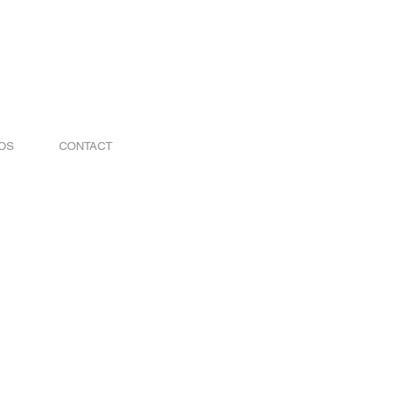
OS
CONTACT