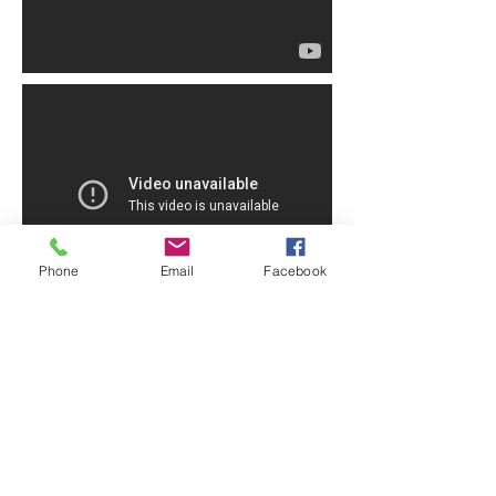
Phone
Email
Facebook
POP ROCK COVER BAND
"Sous l'impulsion du bassiste chanteur
Fabrice Ach (Anggun, David Hallyday...),
ce groupe revisite avec brio les grands
titres pop/rock et soul !