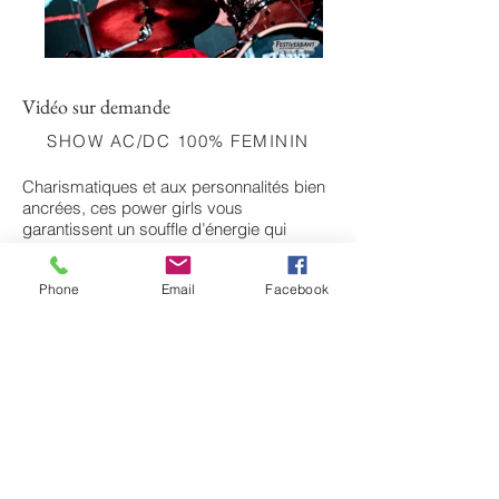
Vidéo sur demande
SHOW AC/DC 100% FEMININ
Charismatiques et aux personnalités bien
ancrées, ces power girls vous
garantissent un souffle d’énergie qui
dresserait les poils à nos chers Angus et
Brian !
Phone
Email
Facebook
Alliant la puissance d’un rock pur et dur à
la souplesse et sensualité féminine… sur
scène elles font vite monter la température
!
Avec déjà plus de 170 concerts depuis
2015 dont deux concerts au Hellfest
Festival et 2 tournées allemandes, elles
ont partagées l’affiche avec Johnny Clegg,