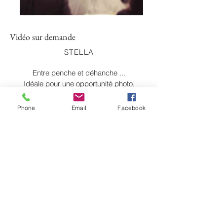
Vidéo sur demande
STELLA
Entre penche et déhanche ...
Idéale pour une opportunité photo,
en Cocktail ou en Accueil , Stella défie la
gravité .
Phone
Email
Facebook
CONTACTER
Soyez informés de nos
dernières nouveautés