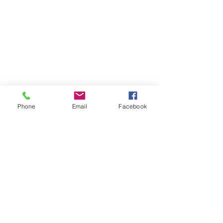
Phone
Email
Facebook
Soyez informés de nos
dernières nouveautés
Inscription Newsletter